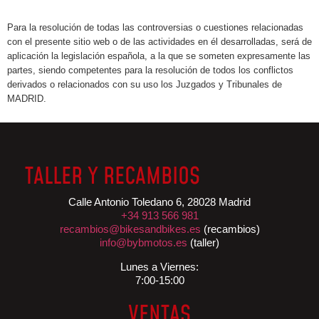
Para la resolución de todas las controversias o cuestiones relacionadas
con el presente sitio web o de las actividades en él desarrolladas, será de
aplicación la legislación española, a la que se someten expresamente las
partes, siendo competentes para la resolución de todos los conflictos
derivados o relacionados con su uso los Juzgados y Tribunales de
MADRID.
TALLER Y RECAMBIOS
Calle Antonio Toledano 6, 28028 Madrid
+34 913 566 981
recambios@bikesandbikes.es
(recambios)
info@bybmotos.es
(taller)
Lunes a Viernes:
7:00-15:00
VENTAS