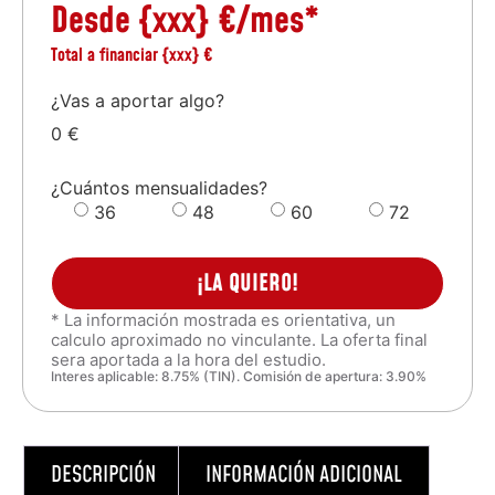
Desde
{xxx}
€/mes*
Total a financiar
{xxx}
€
¿Vas a aportar algo?
0 €
¿Cuántos mensualidades?
36
48
60
72
¡LA QUIERO!
* La información mostrada es orientativa, un
calculo aproximado no vinculante. La oferta final
sera aportada a la hora del estudio.
Interes aplicable: 8.75% (TIN). Comisión de apertura: 3.90%
DESCRIPCIÓN
INFORMACIÓN ADICIONAL