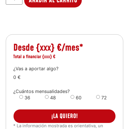
AÑADIR AL CARRITO
Desde
{xxx}
€/mes*
Total a financiar
{xxx}
€
¿Vas a aportar algo?
0 €
¿Cuántos mensualidades?
36
48
60
72
¡LA QUIERO!
* La información mostrada es orientativa, un