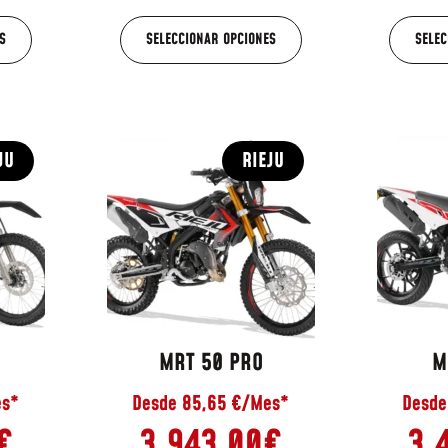
S
SELECCIONAR OPCIONES
SELEC
JU
RIEJU
MRT 50 PRO
M
es*
Desde 85,65 €/Mes*
Desde
€
3.943,00
€
3.