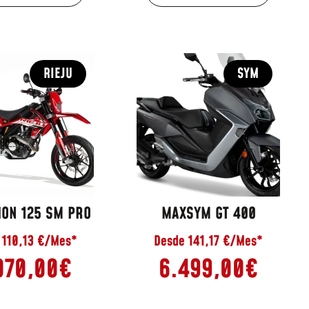
RIEJU
SYM
ON 125 SM PRO
MAXSYM GT 400
 110,13 €/Mes*
Desde 141,17 €/Mes*
070,00
€
6.499,00
€