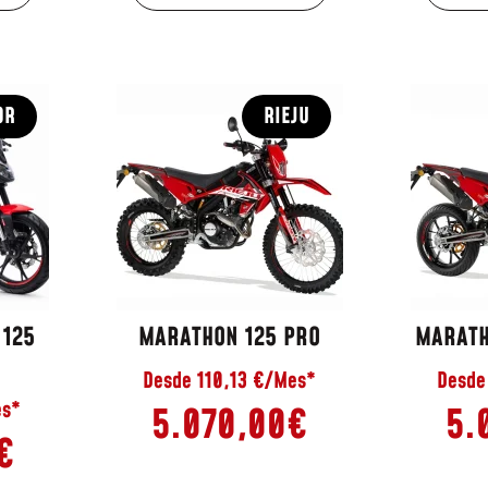
OR
RIEJU
 125
MARATHON 125 PRO
MARATH
Desde 110,13 €/Mes*
Desde
es*
5.070,00
€
5.
€