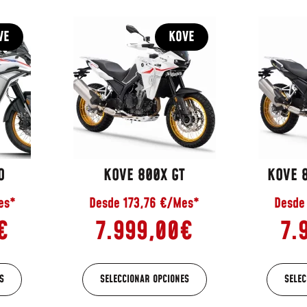
VE
KOVE
O
KOVE 800X GT
KOVE 
es*
Desde 173,76 €/Mes*
Desde
€
7.999,00
€
7.
S
SELECCIONAR OPCIONES
SELEC