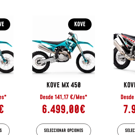
VE
KOVE
KOVE MX 450
KOV
es*
Desde 141,17 €/Mes*
Desde
€
6.499,00
€
7.
S
SELECCIONAR OPCIONES
SELEC