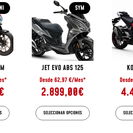
NI
SYM
OM
JET EVO ABS 125
K
es*
Desde 62,97 €/Mes*
Desde
€
2.899,00
€
4.
S
SELECCIONAR OPCIONES
SELEC