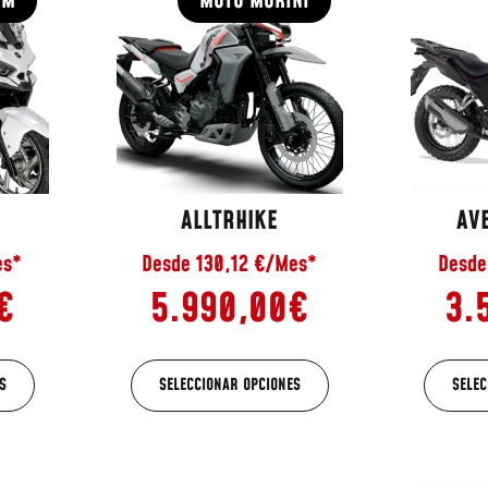
YM
MOTO MORINI
ALLTRHIKE
AV
es*
Desde 130,12 €/Mes*
Desde
€
5.990,00
€
3.
S
SELECCIONAR OPCIONES
SELEC